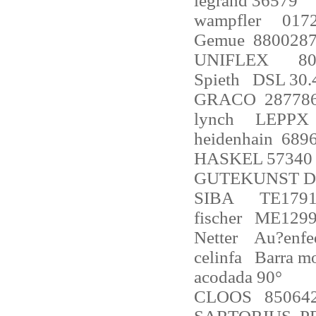
legrand 36579
wampfler
017
Gemue
8800287
UNIFLEX
80
Spieth
DSL 30.
GRACO
28778
lynch
LEPPX
heidenhain
689
HASKEL 57340
GUTEKUNST D
SIBA
TE1791
fischer
ME129
Netter
Au?enfe
celinfa
Barra mo
acodada 90
°
CLOOS
85064