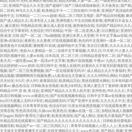
视频一区啪啪啪 日韩成人av三片在线播放 亚洲无码日韩一区欧美二区三页 国产成人
精品
|
四虎AV无码
|
亚洲图片偷拍欧美
|
精品无码秘 人妻一区二区
|
一级黄色性爱A级片
二区 99riAV国产精品视频 日本乱伦视频第十页 日本黄色精品视频 婷婷五月天在
二区
|
亚洲国产综合久久天堂
|
国产超碰97
|
国产三级在线现体验区
|
天天肏美女
|
国产精
毛片一区二区三 91超级国产视频 中文字幕日韩有码天堂 婷婷五月天亚洲激情 国产迷奸
区二区韩
|
神马久久久久眼
|
欧美精品不卡一二三四在线91
|
91色香
|
亚洲国产高清福利
在线 国产欧美日韩成人三级 熟女精品视频在线91Tv 婷婷七七久久激情五月天四色播 超
碰色中文
|
日韩精品一二三
|
www超碰
|
精品二区三四区五电影
|
国产精品自拍视频
|
麻
区二区 国产乱伦日韩免费欧美 97激情人妻小说 大香蕉日韩区欧美区 91亚洲国产成
国产成人精品久久
|
高凊专区人人操
|
亚洲色图A
|
中文自拍欧美影视
|
老鸭窝日丰县女
欧美成人 国产一区二区欧美情色 国产精品喷水啪啪啪 成人av黄色大片 91国产精品
久
|
麻豆黄站
|
99热精品在线
|
麻豆成人影音在线
|
厕所偷拍在线
|
无码国产精品96久久久
欧美系列黄片 亚洲色图三区视频 欧美一级网网 国产黄色观看 91爽人人爽人人插人人爽
综合中文字幕有码
|
大色综合
|
99只有精品
|
中国一区二区亚洲人妻
|
日日爽熟女
|
亚洲丝
逼紧 亚洲精品欧美二区三区中文字幕 蜜臀AV在线播放一区二区三区 91新人国产在线
洲 欧美 日韩 国产一区二区
|
78m啪啪啪
|
亚洲日本男人天堂网
|
不卡中文字幕aⅴ在线
|
中文字幕一区二区 日韩熟妇91aBb 久久精品久久精品 欧美91精品国产自产在线 日
亚洲v在线综合
|
夜夜性
|
久久鲁夜
|
97在线视频观看
|
热无码中文亚洲H一道本一区二区
|
线 麻豆久久久91 夜夜操天天操人人操 国产91色图区 国产性天天综合网 91孕妇一
激情黄色片在线观看
|
蜜桃臀AV在线
|
超碰99热中文字幕
|
东京日日夜夜
|
久久久久久久
久久久久久久久久一级黄色片美女 日韩老板一区 精品久久久久久久久久中文字幕 开心
区精品系列
|
色欲Av人妻精品一区二
|
在线中文字幕视频
|
久草久日
|
91天射
|
91人妻人
美 日本人妻激情91 欧美特黄一级视频18 免费麻豆黄色 偷拍 亚洲 制服 另类 欧美
区四区视频中国
|
人妻av在线
|
日本高清_区二区三区
|
日韩精品资源专区二区
|
国产精品
活视频免费看 三级片AA久久久久免费看 国产传媒精品视频91 一级黄片精品在线精彩视
美天天
|
一级性爱aaaa
|
第一高清av中文字幕
|
免费αV在线视频
|
午夜αv
|
九热久
|
欧美第五
窥一区二区 大香蕉手机视频免费线 亚洲无码国产乱码精品95 91麻豆强暴精品在线 9
综合婷婷婷
|
www.婷婷
|
乱理日韩中文
|
色狠人在线99
|
好看的久久不射无码影视影院
|
日韩黄色影片 人妻福利日韩
视频
|
国产二区三区免费视频
|
国产一区在线观看无码AV
|
成人精品久久久午夜福利
|
男
精品视频
|
嗯嗯啊啊用力视频免费
|
a人欧美综合天堂麻豆
|
久久久99999久网站
|
91国精
月天社区
|
9/A片
|
伊人991
|
夜夜国自区
|
欧美精品宗合
|
黑丝自慰喷水网站
|
日本有码影
好看av
|
极品色综合
|
日韩欧美女优电影
|
欧美少妇性乱
|
亚洲人妻五月丁香婷婷
|
夜夜草
码精品APP
|
亚 欧 美 综合
|
亚洲国产精品久久久男人的天堂
|
亚州性色
|
99久久久久
|
天
高清日韩视频
|
www.av家庭乱伦
|
国产在线视视频有精品
|
日韩中文字幕av在线播放
|
狠
heyZO天然素人无码AⅤ专区
|
精品国模无码
|
97国产亚洲中文在线
|
久久久久久中文
|
亚
在线视频网站
|
日本青青草在线
|
色综合91好
|
91美女丝袜诱惑视频
|
97在线观看免费
|
大
另类在线
|
性色高清在线
|
久操com
|
欧美色日
|
粉嫩av在线一区二区
|
加勒比海成人视频
97jingpin
|
韩国午夜理伦三级好看
|
欧美亚洲清纯
|
国产成人网址
|
亚欧毛片基地国产毛
年精品高清在线观看91
|
国产精品久久久久久久久久久久久久久久
|
日韩欧美性爱电影
视频导航
|
精品国产av一区二区三区四区入口
|
青青草在线视频人人想人人上
|
美女操逼
天天做天天爱夜夜爽毛片试看
|
在线亚洲精品久久久
|
www色日本
|
国产精品 视频
|
亚洲