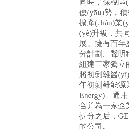
同時，保
優(yōu)勢
擴產(chǎn)業(y
(yè)升級，共同
展。擁有百年歷
分計劃
組建三家獨立的上市
將初剝離醫(yī)
年初剝離能源業(
Energy)

合并為一家企業(
拆分之后，
GE
的公司。