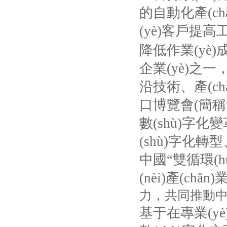
的自動化產(ch
(yè)客戶提高
降低作業(yè)成本
企業(yè)之一
沿技術、產(ch
口博覽會
(
簡稱
數(shù)字化
(shù)字化轉型
中國“雙循環(h
(nèi)產(chǎn)業
力，共同推動中國社會
基于在專業(