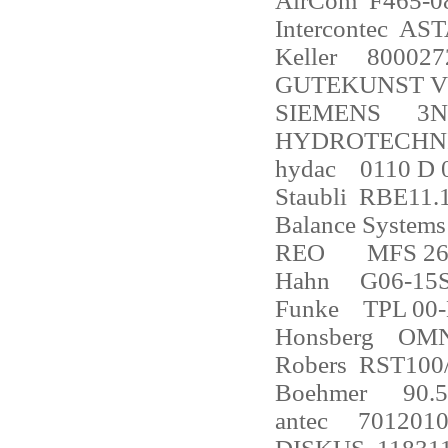
AirCom
F465-0
Intercontec
AST
Keller
800027
GUTEKUNST VD
SIEMENS
3N
HYDROTECHNIK
hydac
0110 D
Staubli
RBE11.1
Balance Systems
REO
MFS 26
Hahn
G06-15
Funke
TPL 00-
Honsberg
OMN
Robers
RST100
Boehmer
90.
antec
7012010