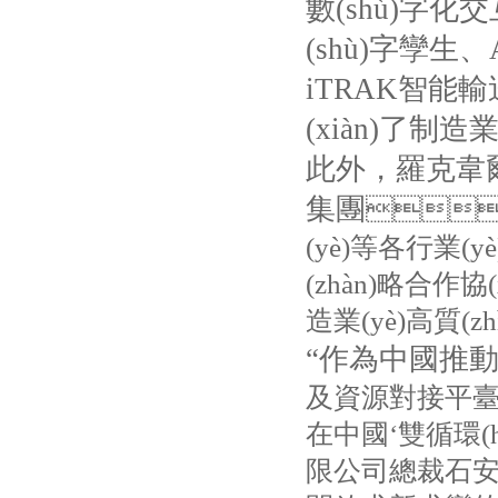
數(shù)字化交
(shù)字孿生、
iTRAK
智能輸送
(xiàn)了制
此外，羅克
集團

(yè)等各行業
(zhàn)略合作
造業(yè)高質(zhì)
“作為中國推
及資源對接平臺
在中國‘雙循環(
限公司總裁石安表示