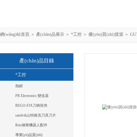
網(wǎng)站首頁
＞
產(chǎn)品展示
＞
*工控
＞
優(yōu)質(zhì)貨源
＞ GUT
產(chǎn)品目錄
*工控
熱銷
PR Electronics 變送器
REGO-FIX刀柄筒夾
sandvik山特維克刀具刀片
Reis徠斯機器人配件
專業(yè)品質(zhì)