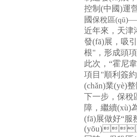
控制
(
中國
)
運營
國
保稅區(qū)
近年來，天津港保
發(fā)展，
根"，形成頭項目帶
此次，“霍
項目"順利簽約
(chǎn)業(
下一步，保稅區
障，繼續(
(fā)展做好“
(yōu)