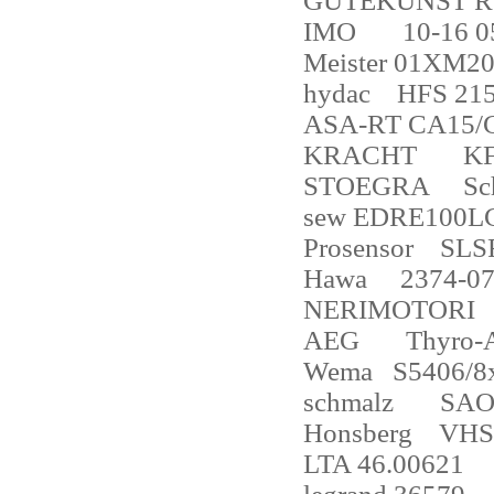
GUTEKUNST R
IMO
10-16 0
Meister 01XM2
hydac
HFS 215
ASA-RT CA15/
KRACHT
KF
STOEGRA
Sc
sew EDRE100L
Prosensor
SLS
Hawa
2374-07
NERIMOTORI
AEG
Thyro-
Wema
S5406/8
schmalz
SAO
Honsberg
VHS
LTA 46.0
0621