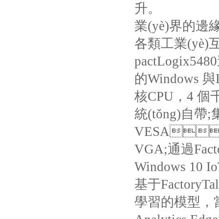
升。
業(yè)界的
各類工業(yè)互
pactLogix5480
的
Windows
與
核
CPU
，
4
個千
統(tǒng)自帶
;
VESA

VGA;
通過
Fact
Windows 10 Io
基于
FactoryTa
學習的模型，當