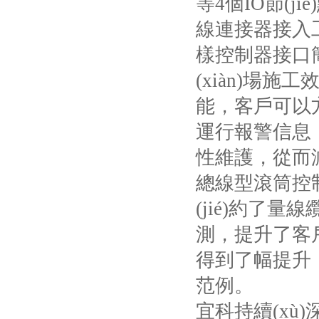
等
4
個
IO
節(j
線連接器接入工
樣控制器接口簡
(xiàn)場施
能，客戶
運行報警信息
性維護，從而減
總線型滾筒控制器
(jié)約了量
測，提升
得到了幅提升
范例。
宜科持續(xù)深