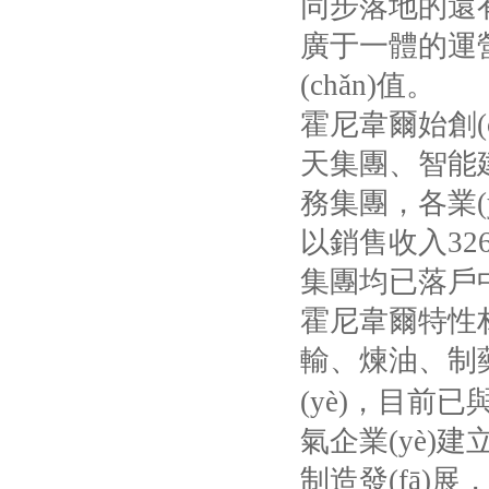
同步落地的還有集
廣于一體的運
(chǎn)值。
霍尼韋爾始創(ch
天集團、智能建筑
務集團，各業(y
以銷售收入
32
集團均已落戶中國
霍尼韋爾特性材
輸、煉油
(yè)，目前
氣企業(yè)建立穩
制造發(fā)展