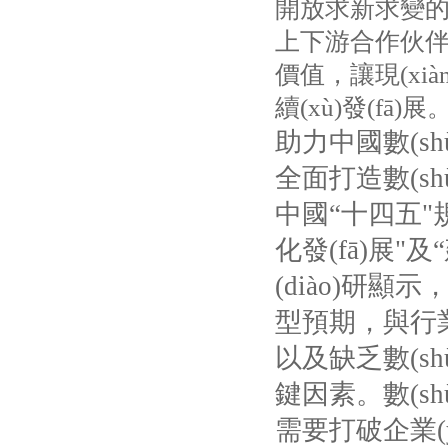
開放求新求變的活
上下游合作伙伴，賦
價值，讓現(xi
續(xù)發(fā)展
助力中國數(sh
全面打造數(shù)
中國“十四五"規
化發(fā)展"及
(diào)研顯示，
型預期，與行
以及缺乏數(sh
鍵因素。數
需要打破企業(yè