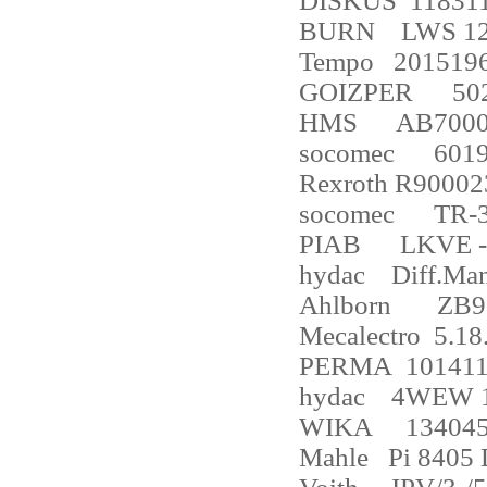
DISKUS
11831
BURN
LWS 1
Tempo
2015196
GOIZPER
50
HMS
AB7000
socomec
601
Rexroth R90002
socomec
TR-
PIAB
LKVE -
hydac
Diff.M
Ahlborn
ZB9
Mecalectro
5.18
PERMA
10141
hydac
4WEW 1
WIKA
134045
Mahle
Pi 8405