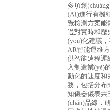
多項創(chuà
(AI)
進行有機結
覺檢測方案能幫
過對實時和歷史數(
(yōu)化建議
AR
智能運維方
供智能遠程運維指導
入制造業(yè)
動化的速度和靈活
務，包括分
知儀器儀表共三主
(chǎn)品線