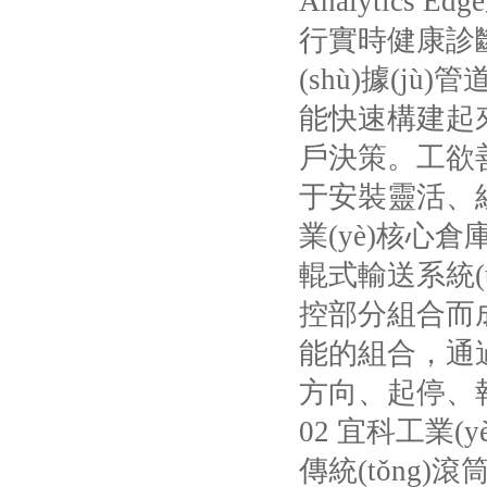
Analytics Edge
行實時健康診斷
(shù)據(jù
能快速構建起來
戶決策。工
于安裝靈活
業(yè)核心
輥式輸送系統(
控部分組合而成
能的組合，通
方向、起停
02
宜科工業(yè)
傳統(tǒng)