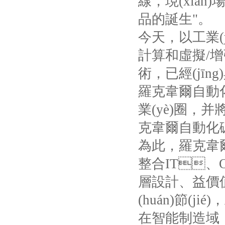
線，現(x
品的誕生"。
今天，以工業(y
計算和虛擬
/
增
術，已
羅克韋爾自動化正攜
業(yè)圈
克韋爾自動化
為此，羅
整合
IT
、
層設計、益價值
(huán)節(j
在智能制造域