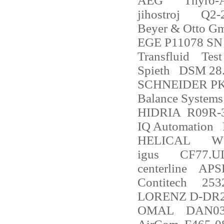
AEG
Thyro-
jihostroj
Q2-
Beyer & Otto G
EGE P11078 SN
Transfluid
Test
Spieth
DSM 28
SCHNEIDER PK
Balance Systems
HIDRIA
R09R-
IQ Automation
HELICAL
W7
igus
CF77.UL
centerline
APS
Contitech
253
LORENZ D-DR2
OMAL
DAN03