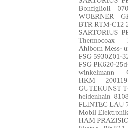
SARTORIUS
PR
Bonfiglioli
07
WOERNER
G
BTR RTM-C12 
SARTORIUS
P
Thermocoax
Ahlborn Mess- 
FSG 5930Z01-3
FSG PK620-25d
winkelmann
HKM
200119
GUTEKUNST T-
heidenhain
810
FLINTEC LAU 7
Mobil Elektroni
HAM PRAZISI