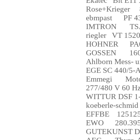
Ekatec
Bit E11
Rose+Krieger
ebmpast
PF 4
IMTRON
TS
riegler
VT 152
HOHNER
PA
GOSSEN
16
Ahlborn Mess- 
EGE SC 440/5-
Emmegi
Moto
277/480 V 60 H
WITTUR DSF 1-
koeberle-schmid
EFFBE
125125
EWO
280.39
GUTEKUNST D