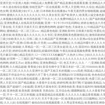
亚洲天堂
|
91亚洲人电影
|
99精品成人免费看
|
国产精品直播在线观看直播
|
亚洲精品久
一本久道在线综合视频
|
张柏芝国产一区在线观看
|
AV男人天堂网
|
99久久综合
|
精品国
色女网
|
亚洲高潮少妇
|
97人人射
|
日本韩欧美在线播放a
|
午夜无遮挡男女啪啪视频
|
超
9999
|
蜜桃久久久久久久久久久久
|
9久久美女首页
|
国产欧美伊人
|
欧美黑人猛交春色影
人体视频在线观看
|
奇米四色影视777久久久
|
久久免费99精品久久久久久
|
国产福利视
品
|
亚洲免费成人在线高清无码视频
|
亚洲一卡2卡3卡4卡乱码网站
|
婷婷去俺也去六月
丁香在线
|
天天摸天天插天天日
|
蜜色网色哟哟
|
超碰97色色
|
天操老女人
|
91精品国产乱
网站
|
蜜桃精品一区二区三区ww
|
精品黄色电影
|
亚洲欧美999
|
日韩黄片影院
|
性爱乱伦
人妻丝袜
|
欧美熟女逼久久久久久
|
久久专区
|
亚洲色图殴美色图激情乱伦
|
激情四射婷
三级少妇欧美久久久
|
日韩二级
|
久久精品国产亚洲粉嫩
|
久久久久亚洲av综合波多野制
级色女
|
国产v亚洲v日韩v欧美v片另类
|
xxxx网站亚洲精品
|
久/久精品99看9
|
伊人久久大
操逼无码
|
操操碰
|
久草精品一区
|
一区二区三区美女超清
|
乱人伦 国语对白:视频直接看
人的天堂
|
婷婷综合网
|
欧美最婬乱婬爆婬牲视频
|
午夜乱轮操逼视频免费看
|
鲁鲁色综
毛片麻豆91糖心精品毛情片
|
12一15性XXXX粉嫩国产
|
久热伊人99re
|
少妇久久久久久
视频
|
好淫网一二三视区
|
国产精品白领在线观看
|
久久久久久久久久久久久9999
|
亚洲
色哟哟
|
婷婷五月av
|
老熟女网站
|
亚洲免费精品一区
|
色五天伊人
|
久久↗↗
|
亚洲欧美精
香蕉网
|
久久精品超碰
|
青青操少妇
|
影音先锋中文字幕日本好一区二区
|
91bbbbbb
|
欧美
一区二区三区
|
久久久久久亚洲中文
|
国产又粗又长的视频
|
www四虎
|
韩国成人精品久
高潮后不停追击中出
|
色婷婷六月丁香七月婷婷
|
亚洲熟妇AV日韩熟妇在线
|
色色色综
伊人操你
|
天天综合网在线观看
|
人妻内射一区二区在线视频
|
97色伦欧美
|
色爱三区
|
j
男人天堂2030
|
国产精品播放
|
大香蕉中文在线
|
婷婷性网
|
欧美97网
|
97超碰欧美精品
|
J
视频
|
国产超碰97
|
少妇贴图
|
亚洲毛片基地专区
|
亚洲情色欧美
|
青娱乐福利99
|
啪啪视
久精
|
亚洲色图 欧美热图 清纯唯美 另类自拍
|
五月综合色
|
嗯嗯啊操我
|
久久大香蕉手
一页
|
不卡一区二区日本视频
|
这里都是精品在线观看
|
久久久久久久极品香蕉视频
|
久
国产精品久久久久久久久AV大片
|
天天干美少妇一区
|
欧美熟女妇同
|
日日骚网站
|
20
线
|
久久人妇
|
在线视频97
|
偷拍自拍在线视频观看
|
久久秀这里有精品
|
欧美激情亚洲情