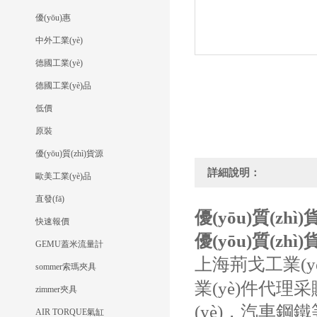
優(yōu)惠
中外工業(yè)
德國工業(yè)
德國工業(yè)品
低價
原裝
優(yōu)質(zhì)貨源
詳細說明：
歐美工業(yè)品
直發(fā)
優(yōu)質(zh
快速報價
優(yōu)質(zh
GEMU蓋米流量計
上海荊戈工業(yè
sommer索瑪夾具
業(yè)件代理采
zimmer夾具
(yè)，汽車鋼
AIR TORQUE氣缸