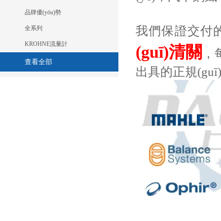
品牌優(yōu)勢
我們保證交付的
全系列
KROHNE流量計
(guī)清關

查看全部
出具的正規(guī)原