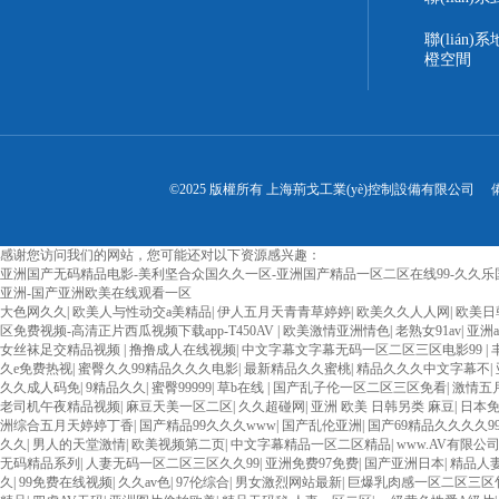
聯(lián
橙空間
©2025 版權所有 上海荊戈工業(yè)控制設備有限公司
感谢您访问我们的网站，您可能还对以下资源感兴趣：
亚洲国产无码精品电影-美利坚合众国久久一区-亚洲国产精品一区二区在线99-久久乐
亚洲-国产亚洲欧美在线观看一区
欧美3级网站 一区二区亚洲AV 精品九九九三级片 亚洲姑娘按摩一级视频 女人叉开
大色网久久
|
欧美人与性动交a美精品
|
伊人五月天青青草婷婷
|
欧美久久人人网
|
欧美日
费在线播放 欧美黄片免费视频在线 最新亚洲aV网站在线观看 日本强暴一区 国产熟
区免费视频-高清正片西瓜视频下载app-T450AV
|
欧美激情亚洲情色
|
老熟女91av
|
亚洲
精品人妻无码一区二区三区狼群 一级二级久久久久 国产乱淫视频久久久久 久久黄色AV网
女丝袜足交精品视频
|
撸撸成人在线视频
|
中文字幕文字幕无码一区二区三区电影99
|
国产... 亚洲啪啪综合av一区 亚洲成人噜噜噜噜噜 ,91精品国产91久久久久久青青
久e免费热视
|
蜜臀久久99精品久久久电影
|
最新精品久久蜜桃
|
精品久久久中文字幕不
|
一区 国产精品久久久久久美女小逼 欧美一级特黄在线夜 在线日韩欧美色网站综合网 综
久久成人码免
|
9精品久久
|
蜜臀99999
|
草b在线
|
国产乱子伦一区二区三区免看
|
激情五
成人网站在线 欧美国产日本高清不卡 欧美特黄一级户外 99精品国产无码 黄色成年国产
老司机午夜精品视频
|
麻豆天美一区二区
|
久久超碰网
|
亚洲 欧美 日韩另类 麻豆
|
日本
欧美AAA特黄一级欧美久久 在线免费AV不卡高清 国产黄色一区毛片 欧美日韩乱伦老
洲综合五月天婷婷丁香
|
国产精品99久久久www
|
国产乱伦亚洲
|
国产69精品久久久久9
妇 第三区 AV集中 日本免费成人麻豆 色妹姐一区二区 亚洲成人色综网 欧美韩国日本
久久
|
男人的天堂激情
|
欧美视频第二页
|
中文字幕精品一区二区精品
|
www.AV有限公
AV无码专区体验小说 国精品无码一区二区三区左线 中文字幕无码不卡一区二区三区 成
无码精品系列
|
人妻无码一区二区三区久久99
|
亚洲免费97免费
|
国产亚洲日本
|
精品人妻
VA国产 国产精品乱码一区二区三 能在线看黄片的视频 黄色电影频道一区二区三区 
久
|
99免费在线视频
|
久久av色
|
97伦综合
|
男女激烈网站最新
|
巨爆乳肉感一区二区三区